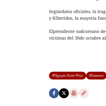
Segúndatos oficiales, la tr
y 82heridos, la mayoría fue
Elpresidente sudcoreano dec
víctimas del 30de octubre a
#Nguyen Xuan Phuc
#Itaewon