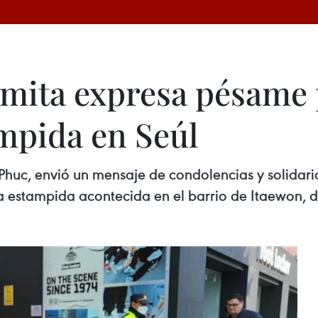
amita expresa pésame 
mpida en Seúl
Phuc, envió un mensaje de condolencias y solida
a estampida acontecida en el barrio de Itaewon, di