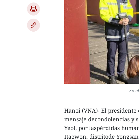
En e
Hanoi (VNA)- El presidente
mensaje decondolencias y s
Yeol, por laspérdidas human
Itaewon, distritode Yongsan,