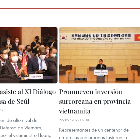
siste al XI Diálogo
Promueven inversión
sa de Seúl
surcoreana en provincia
vietnamita
47
n de alto nivel del
22/09/2022 09:10
e Defensa de Vietnam,
Representantes de un centenar de
or el viceministro Hoang
empresas surcoreanas tuvieron la