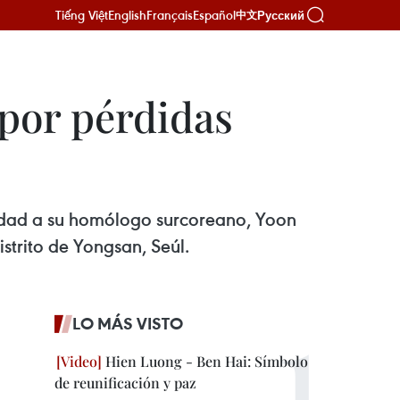
Tiếng Việt
English
Français
Español
Русский
中文
por pérdidas
ridad a su homólogo surcoreano, Yoon
strito de Yongsan, Seúl.
LO MÁS VISTO
Hien Luong - Ben Hai: Símbolo
de reunificación y paz