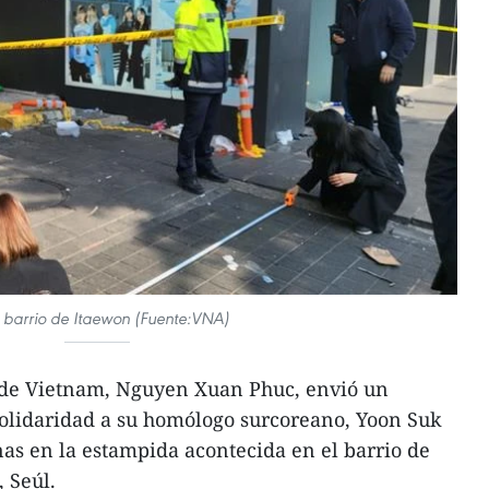
l barrio de Itaewon (Fuente:VNA)
 de Vietnam, Nguyen Xuan Phuc, envió un
olidaridad a su homólogo surcoreano, Yoon Suk
as en la estampida acontecida en el barrio de
 Seúl.