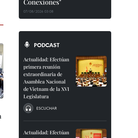
Conexiones"
07/08/2026 03:08
PODCAST
Actualidad: Efectúan
primera reunión
extraordinaria de
Asamblea Nacional
de Vietnam de la XVI
Legislatura
ESCUCHAR
n
Actualidad: Efectúan