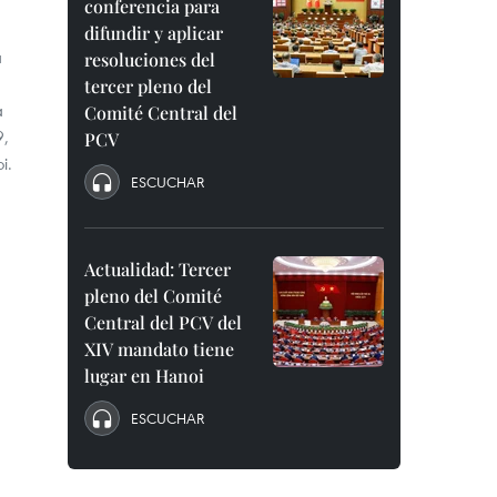
conferencia para
difundir y aplicar
a
resoluciones del
tercer pleno del
a
Comité Central del
9,
PCV
i.
ESCUCHAR
Actualidad: Tercer
pleno del Comité
Central del PCV del
XIV mandato tiene
lugar en Hanoi
ESCUCHAR