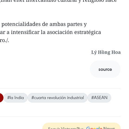
s potencialidades de ambas partes y
 a intensificar la asociación estratégica
o./.
Lý Hồng Hoa
source
#la India
#cuarta revolución industrial
#ASEAN
Seguir VietnamPlus