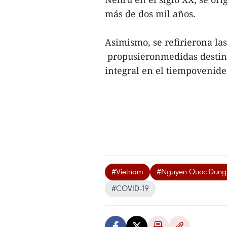
más de dos mil años.
Asimismo, se refirierona la
propusieronmedidas destinar
integral en el tiempovenider
#Vietnam
#Nguyen Quoc Dung
#COVID-19