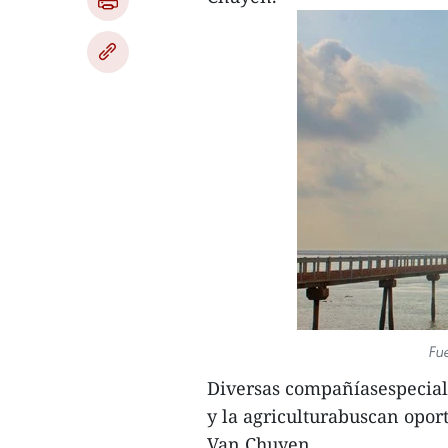
Fu
Diversas compañíasespecializ
y la agriculturabuscan opor
Van Chuyen.