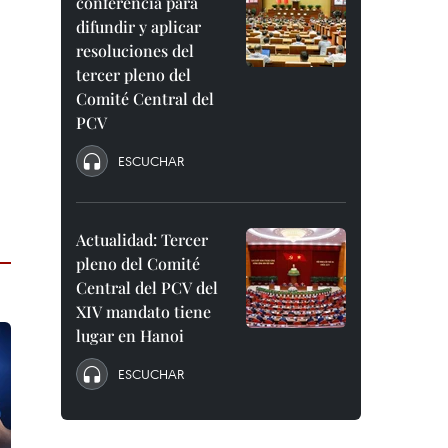
conferencia para
difundir y aplicar
resoluciones del
tercer pleno del
Comité Central del
PCV
ESCUCHAR
Actualidad: Tercer
pleno del Comité
Central del PCV del
XIV mandato tiene
lugar en Hanoi
ESCUCHAR