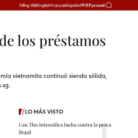
Tiếng Việt
English
Français
Español
Русский
中文
de los préstamos
mía vietnamita continuó siendo sólida,
.sg.
LO MÁS VISTO
Can Tho intensifica lucha contra la pesca
ilegal