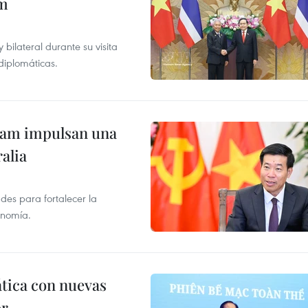
am
ilateral durante su visita
 diplomáticas.
tnam impulsan una
alia
des para fortalecer la
onomía.
ática con nuevas
or