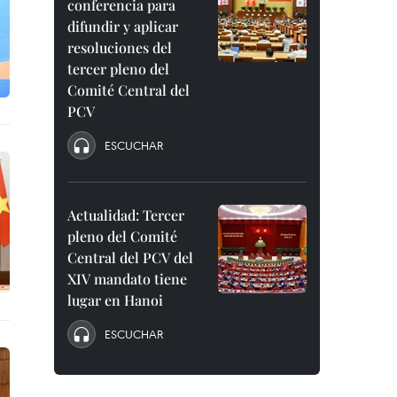
conferencia para
difundir y aplicar
resoluciones del
tercer pleno del
Comité Central del
PCV
ESCUCHAR
Actualidad: Tercer
pleno del Comité
Central del PCV del
XIV mandato tiene
lugar en Hanoi
ESCUCHAR