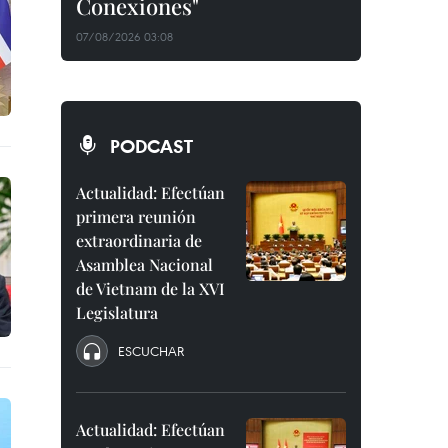
Conexiones"
07/08/2026 03:08
PODCAST
Actualidad: Efectúan
primera reunión
extraordinaria de
Asamblea Nacional
de Vietnam de la XVI
Legislatura
ESCUCHAR
Actualidad: Efectúan