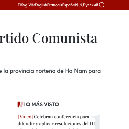
Tiếng Việt
English
Français
Español
Русский
中文
artido Comunista
de la provincia norteña de Ha Nam para
LO MÁS VISTO
Celebran conferencia para
difundir y aplicar resoluciones del III