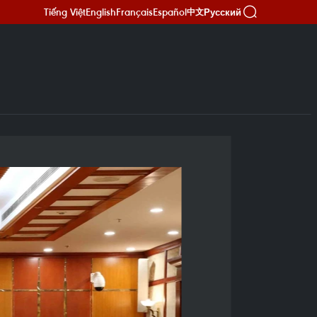
Tiếng Việt
English
Français
Español
Русский
中文