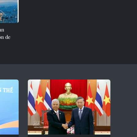
an
ón de