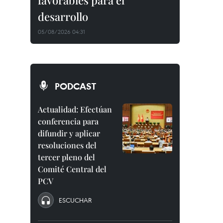
favorables para el
desarrollo
05/08/2026 04:31
PODCAST
Actualidad: Efectúan
conferencia para
difundir y aplicar
resoluciones del
tercer pleno del
Comité Central del
PCV
ESCUCHAR