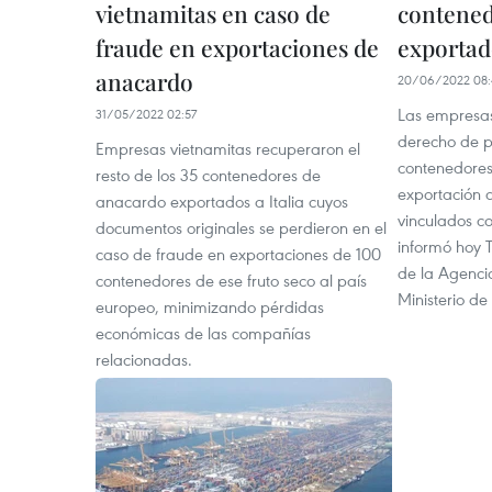
vietnamitas en caso de
contened
fraude en exportaciones de
exportado
anacardo
20/06/2022 08:
Las empresas
31/05/2022 02:57
derecho de p
Empresas vietnamitas recuperaron el
contenedore
resto de los 35 contenedores de
exportación a
anacardo exportados a Italia cuyos
vinculados c
documentos originales se perdieron en el
informó hoy T
caso de fraude en exportaciones de 100
de la Agencia
contenedores de ese fruto seco al país
Ministerio de
europeo, minimizando pérdidas
económicas de las compañías
relacionadas.