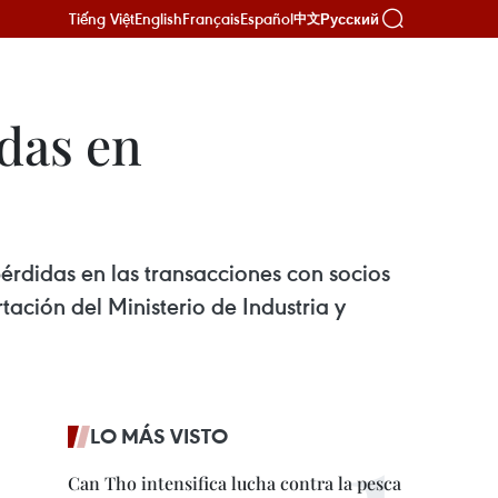
Tiếng Việt
English
Français
Español
Русский
中文
idas en
érdidas en las transacciones con socios
ción del Ministerio de Industria y
LO MÁS VISTO
Can Tho intensifica lucha contra la pesca