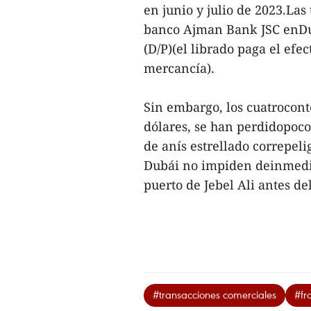
en junio y julio de 2023.Las
banco Ajman Bank JSC enDu
(D/P)(el librado paga el efe
mercancía).
Sin embargo, los cuatrocont
dólares, se han perdidopoco 
de anís estrellado correpeli
Dubái no impiden deinmediat
puerto de Jebel Ali antes del
#transacciones comerciales
#fr