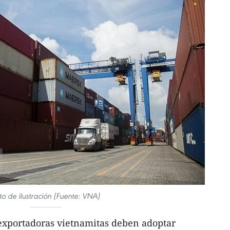
to de ilustración (Fuente: VNA)
xportadoras vietnamitas deben adoptar