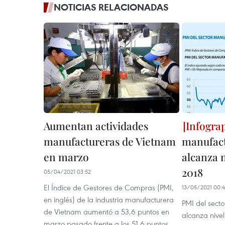
NOTICIAS RELACIONADAS
Aumentan actividades
manufactureras de Vietnam
manufact
en marzo
alcanza 
2018
05/04/2021 03:52
El Índice de Gestores de Compras (PMI,
13/05/2021 00:
en inglés) de la industria manufacturera
PMI del sect
de Vietnam aumentó a 53,6 puntos en
alcanza nive
marzo pasado frente a los 51,6 puntos