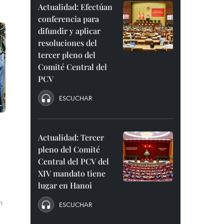
Actualidad: Efectúan
conferencia para
difundir y aplicar
resoluciones del
tercer pleno del
Comité Central del
PCV
ESCUCHAR
Actualidad: Tercer
pleno del Comité
Central del PCV del
XIV mandato tiene
lugar en Hanoi
n
ESCUCHAR