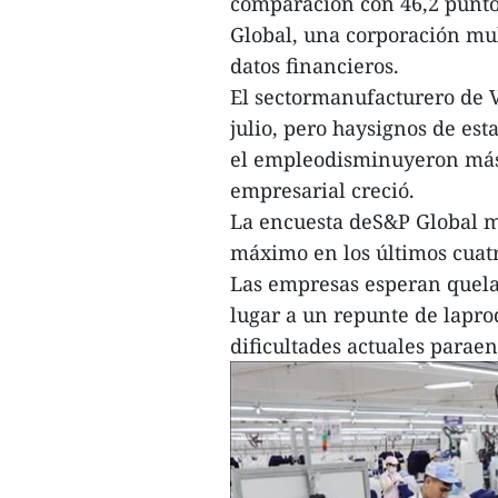
comparación con 46,2 punto
Global, una corporación mu
datos financieros.
El sectormanufacturero de V
julio, pero haysignos de est
el empleodisminuyeron más
empresarial creció.
La encuesta deS&P Global mo
máximo en los últimos cuat
Las empresas esperan quela
lugar a un repunte de lapro
dificultades actuales parae