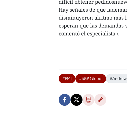
difícil obtener pedidosnuev
Hay señales de que lademan
disminuyeron alritmo más l
esperan que las demandas 
comentó el especialista./.
#PMI
#S&P Global
#Andrew