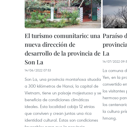
El turismo comunitario: una
Paraíso 
nueva dirección de
provinci
desarrollo de la provincia de
La
Son La
14/07/2022 09:
La comuna de
14/06/2022 07:53
Yen, en la pr
Son La, una provincia montañosa situada
convertido en
a 300 kilómetros de Hanoi, la capital de
los visitante
Vietnam, tiene un paisaje majestuoso y se
hermoso para
beneficia de condiciones climáticas
los centenari
ideales. Esta localidad cobija 12 etnias
la cultura prí
que conviven y crean juntas una rica
hmong.
identidad cultural. Estas son condiciones
favorables para que la provincia