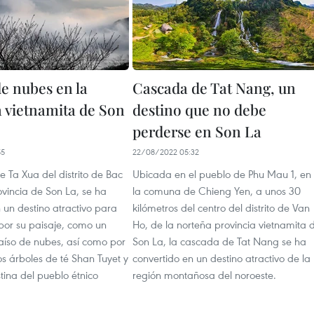
de nubes en la
Cascada de Tat Nang, un
a vietnamita de Son
destino que no debe
perderse en Son La
55
22/08/2022 05:32
 Ta Xua del distrito de Bac
Ubicada en el pueblo de Phu Mau 1, en
ovincia de Son La, se ha
la comuna de Chieng Yen, a unos 30
 un destino atractivo para
kilómetros del centro del distrito de Van
s por su paisaje, como un
Ho, de la norteña provincia vietnamita 
íso de nubes, así como por
Son La, la cascada de Tat Nang se ha
os árboles de té Shan Tuyet y
convertido en un destino atractivo de la
stina del pueblo étnico
región montañosa del noroeste.