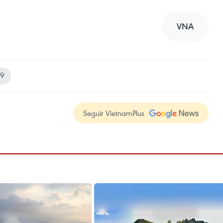
VNA
19
Seguir VietnamPlus