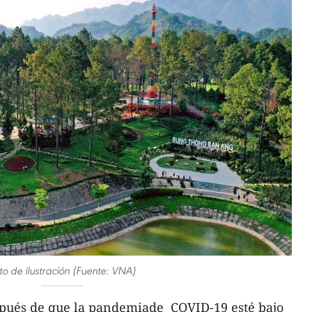
to de ilustración (Fuente: VNA)
pués de que la pandemiade COVID-19 esté bajo