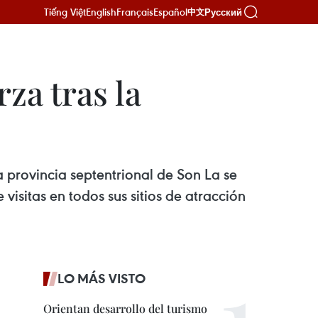
Tiếng Việt
English
Français
Español
Русский
中文
za tras la
a provincia septentrional de Son La se
isitas en todos sus sitios de atracción
LO MÁS VISTO
Orientan desarrollo del turismo