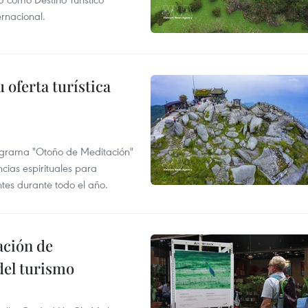
rnacional.
 oferta turística
ograma "Otoño de Meditación"
ncias espirituales para
ntes durante todo el año.
ación de
del turismo