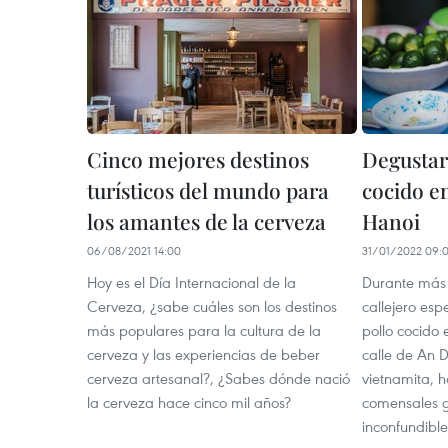
Cinco mejores destinos
Degustar
turísticos del mundo para
cocido en
los amantes de la cerveza
Hanoi
06/08/2021 14:00
31/01/2022 09:
Hoy es el Día Internacional de la
Durante más 
Cerveza, ¿sabe cuáles son los destinos
callejero esp
más populares para la cultura de la
pollo cocido 
cerveza y las experiencias de beber
calle de An D
cerveza artesanal?, ¿Sabes dónde nació
vietnamita, 
la cerveza hace cinco mil años?
comensales g
inconfundible