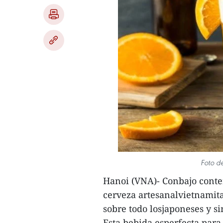
Foto de
Hanoi (VNA)- Conbajo conten
cerveza artesanalvietnamita
sobre todo losjaponeses y s
Esta bebida esperfecta para