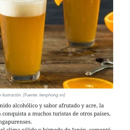
 ilustración. (Fuente: tienphong.vn)
ido alcohólico y sabor afrutado y acre, la
 conquista a muchos turistas de otros países,
ingapurenses.
 el clima cálido y húmedo de Japón, comentó