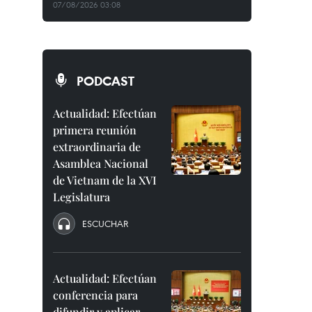
07/08/2026 03:08
PODCAST
Actualidad: Efectúan
primera reunión
extraordinaria de
Asamblea Nacional
de Vietnam de la XVI
Legislatura
ESCUCHAR
Actualidad: Efectúan
conferencia para
difundir y aplicar