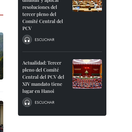
resoluciones del
tercer pleno del
Comité Central del
PCV
ESCUCHAR
Actualidad: Tercer
pleno del Comité
Central del PCV del
XIV mandato tiene
lugar en Hanoi
ESCUCHAR