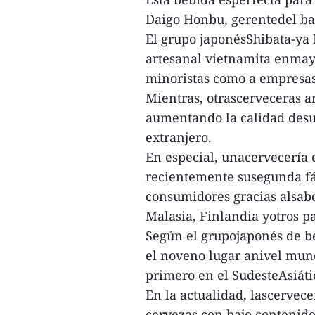
Daigo Honbu, gerentedel bar
El grupo japonésShibata-ya
artesanal vietnamita enmayo
minoristas como a empresas
Mientras, otrascerveceras a
aumentando la calidad desu
extranjero.
En especial, unacervecería 
recientemente susegunda fá
consumidores gracias alsabor
Malasia, Finlandia yotros pa
Según el grupojaponés de b
el noveno lugar anivel mun
primero en el SudesteAsiáti
En la actualidad, lascerve
cervezas con bajo contenido