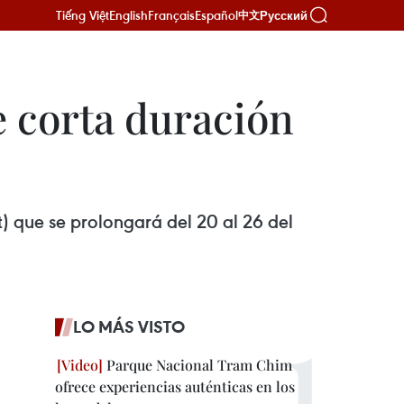
Tiếng Việt
English
Français
Español
Русский
中文
e corta duración
t) que se prolongará del 20 al 26 del
LO MÁS VISTO
Parque Nacional Tram Chim
ofrece experiencias auténticas en los