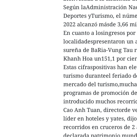
Según laAdministración Naci
Deportes yTurismo, el núme
2022 alcanzó másde 3,66 mi
En cuanto a losingresos por
localidadespresentaron un a
sureña de BaRia-Vung Tau reg
Khanh Hoa un151,1 por cien
Estas cifraspositivas han el
turismo duranteel feriado de
mercado del turismo,mucha
programas de promoción del
introducido muchos recorri
Cao Anh Tuan, directorde v
líder en hoteles y yates, di
recorridos en cruceros de 2
declarada patrimonio mundia