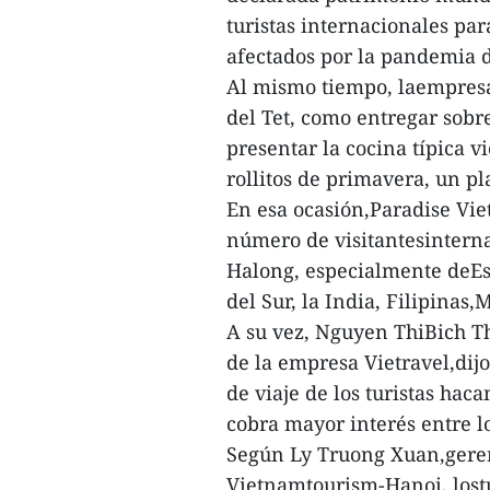
turistas internacionales par
afectados por la pandemia 
Al mismo tiempo, laempresa
del Tet, como entregar sobr
presentar la cocina típica v
rollitos de primavera, un pl
En esa ocasión,Paradise Vie
número de visitantesinterna
Halong, especialmente deEsp
del Sur, la India, Filipinas,
A su vez, Nguyen ThiBich Th
de la empresa Vietravel,dij
de viaje de los turistas hac
cobra mayor interés entre lo
Según Ly Truong Xuan,geren
Vietnamtourism-Hanoi, lostu