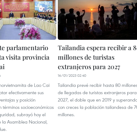
te parlamentario
Tailandia espera recibir a 
a visita provincia
millones de turistas
ai
extranjeros para 2027
6
16/01/2023 02:40
 norvietnamita de Lao Cai
Tailandia prevé recibir hasta 80 millone
otar efectivamente sus
de llegadas de turistas extranjeros para
ventajas y posición
2027, el doble que en 2019 y superand
n términos socioeconómicos
con creces la población tailandesa de 7
guridad, subrayó hoy el
millones.
e la Asamblea Nacional,
Hue.