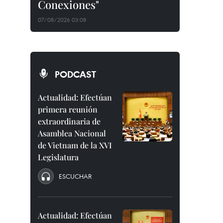
Conexiones"
07/08/2026 03:08
PODCAST
Actualidad: Efectúan
primera reunión
extraordinaria de
Asamblea Nacional
de Vietnam de la XVI
Legislatura
ESCUCHAR
Actualidad: Efectúan