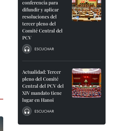
conferencia para
difundir y aplicar
resoluciones del
tercer pleno del
Comité Central del
PCV
ESCUCHAR
Actualidad: Tercer
pleno del Comité
Central del PCV del
XIV mandato tiene
lugar en Hanoi
ESCUCHAR