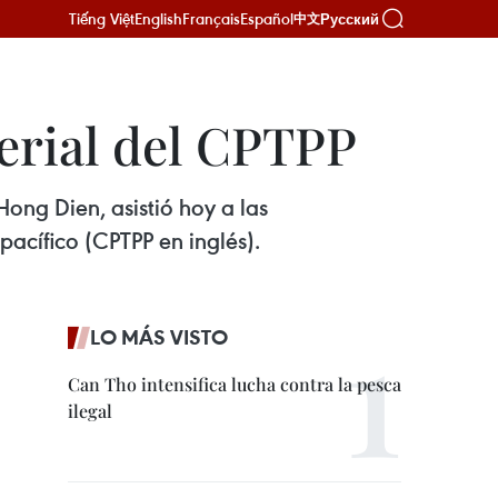
Tiếng Việt
English
Français
Español
Русский
中文
terial del CPTPP
ong Dien, asistió hoy a las
pacífico (CPTPP en inglés).
LO MÁS VISTO
Can Tho intensifica lucha contra la pesca
ilegal