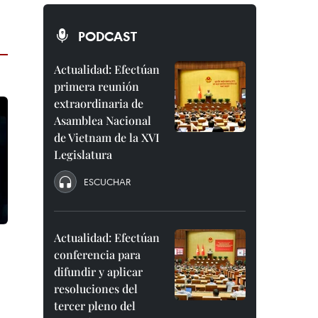
PODCAST
Actualidad: Efectúan
primera reunión
extraordinaria de
Asamblea Nacional
de Vietnam de la XVI
Legislatura
ESCUCHAR
Actualidad: Efectúan
conferencia para
difundir y aplicar
resoluciones del
tercer pleno del