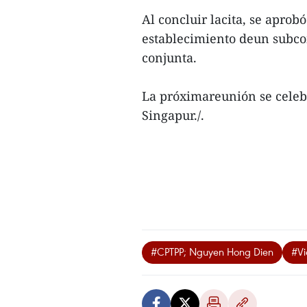
Al concluir lacita, se aprob
establecimiento deun subco
conjunta.
La próximareunión se celeb
Singapur./.
#CPTPP; Nguyen Hong Dien
#Vi