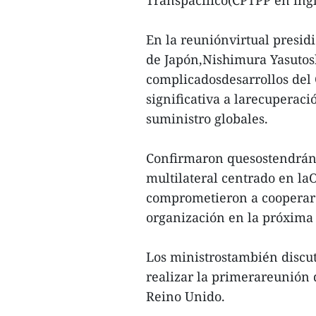
Transpacífico(CPTPP en ingl
En la reuniónvirtual presidi
de Japón,Nishimura Yasutosh
complicadosdesarrollos del
significativa a larecuperac
suministro globales.
Confirmaron quesostendrán 
multilateral centrado en l
comprometieron a cooperar
organización en la próxima
Los ministrostambién discu
realizar la primerareunión d
Reino Unido.