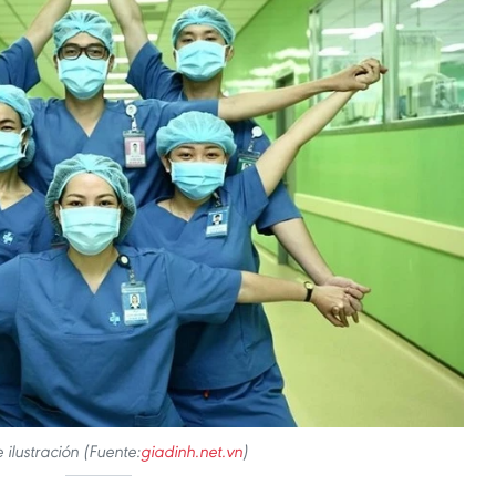
 ilustración (Fuente:
giadinh.net.vn
)