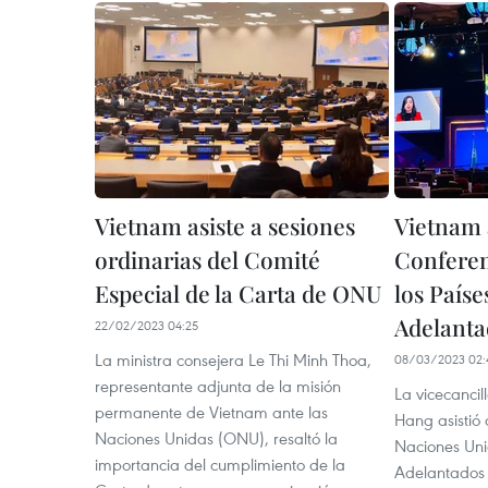
Vietnam asiste a sesiones
Vietnam 
ordinarias del Comité
Conferen
Especial de la Carta de ONU
los País
Adelanta
22/02/2023 04:25
La ministra consejera Le Thi Minh Thoa,
08/03/2023 02:
representante adjunta de la misión
La vicecancil
permanente de Vietnam ante las
Hang asistió 
Naciones Unidas (ONU), resaltó la
Naciones Uni
importancia del cumplimiento de la
Adelantados 