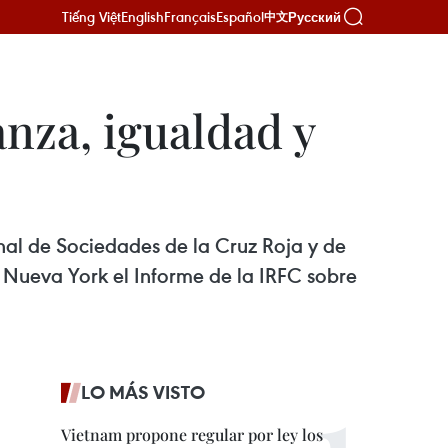
Tiếng Việt
English
Français
Español
Русский
中文
nza, igualdad y
nal de Sociedades de la Cruz Roja y de
 Nueva York el Informe de la IRFC sobre
LO MÁS VISTO
Vietnam propone regular por ley los