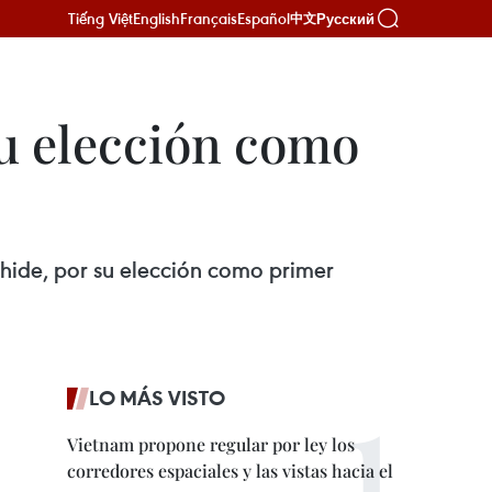
Tiếng Việt
English
Français
Español
Русский
中文
su elección como
ihide, por su elección como primer
LO MÁS VISTO
Vietnam propone regular por ley los
corredores espaciales y las vistas hacia el