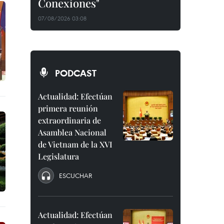
Conexiones"
07/08/2026 03:08
PODCAST
Actualidad: Efectúan
primera reunión
extraordinaria de
Asamblea Nacional
de Vietnam de la XVI
Legislatura
ESCUCHAR
Actualidad: Efectúan