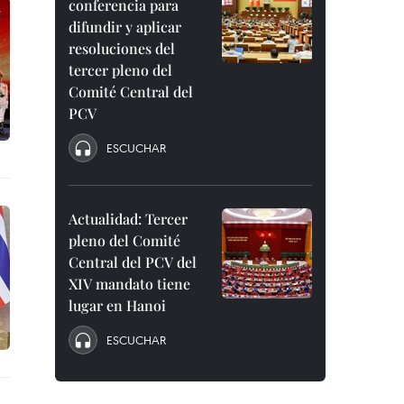
conferencia para
difundir y aplicar
resoluciones del
tercer pleno del
Comité Central del
PCV
ESCUCHAR
Actualidad: Tercer
pleno del Comité
Central del PCV del
XIV mandato tiene
lugar en Hanoi
ESCUCHAR