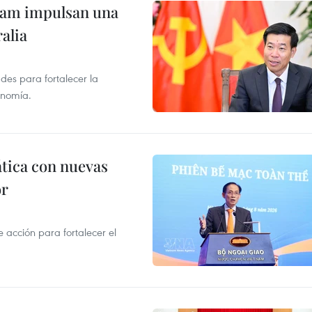
tnam impulsan una
alia
des para fortalecer la
onomía.
ática con nuevas
or
acción para fortalecer el