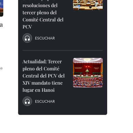
resoluciones del
tercer pleno del
Comité Central del
na
PCV
ESCUCHAR
Actualidad: Tercer
te
pleno del Comité
Central del PCV del
XIV mandato tiene
lugar en Hanoi
ESCUCHAR