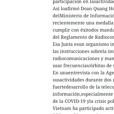
participación en lasactivida
Así loafirmó Doan Quang Ho
delMinisterio de Informaci
recientemente una medalla y
cumplir con éxitodos mandat
del Reglamento de Radiocom
Esa Junta esun organismo im
las instrucciones sobrela 
radiocomunicaciones y mane
usar frecuencias/órbitas de s
En unaentrevista con la Ag
susactividades durante dos m
fuertedesarrollo de la telec
información,especialmente 
de la COVID-19 yla crisis pol
Vietnam ha participado acti