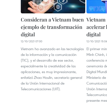
Consideran a Vietnam buen
Vietnam 
ejemplo de transformación
acelerar
digital
digital
12/10/2021 07:00
12/10/2021 15:0
Vietnam ha avanzado en las tecnologías
El primer mi
de la información y la comunicación
Minh Chinh, i
(TIC), y el desarrollo de ese sector,
conferencia mi
especialmente la creatividad de las
ceremonia de
aplicaciones, es muy impresionante,
Digital Mundi
enfatizó Zhao Houlin, secretario general
Ministerio de
de la Unión Internacional de
Comunicación
Telecomunicaciones (UIT).
Unión Intern
Telecomunicac
presente mes