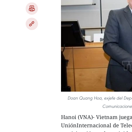
Doan Quang Hoa, exjefe del Depar
Comunicaciones
Hanoi (VNA)- Vietnam juega
UniónInternacional de Tele