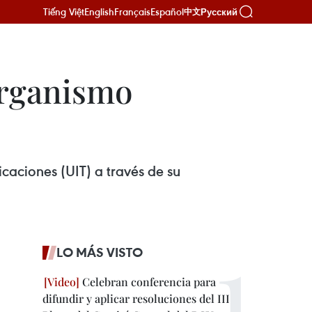
Tiếng Việt
English
Français
Español
Русский
中文
organismo
aciones (UIT) a través de su
LO MÁS VISTO
Celebran conferencia para
difundir y aplicar resoluciones del III