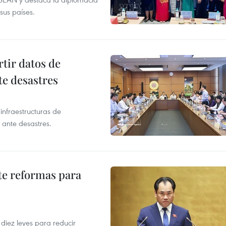
sus países.
tir datos de
te desastres
infraestructuras de
 ante desastres.
te reformas para
s
iez leyes para reducir