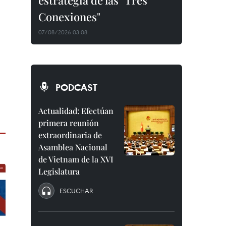
estrategia de las "Tres
Conexiones"
07/08/2026 03:08
PODCAST
Actualidad: Efectúan
primera reunión
extraordinaria de
Asamblea Nacional
de Vietnam de la XVI
Legislatura
ESCUCHAR