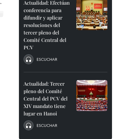
Actualidad: Efectúan
conferencia para
difundir y aplicar
resoluciones del
tercer pleno del
Comité Central del
PCV
ESCUCHAR
Actualidad: Tercer
pleno del Comité
Central del PCV del
XIV mandato tiene
lugar en Hanoi
ESCUCHAR