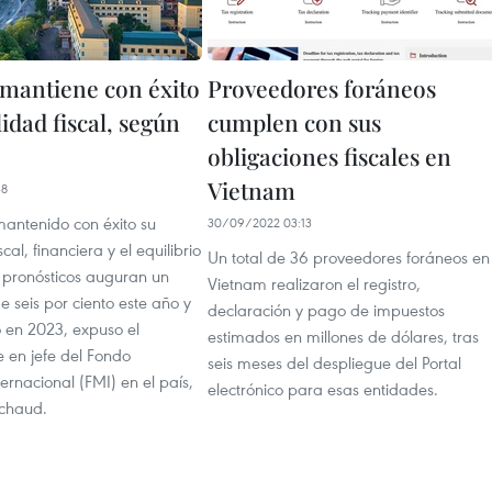
mantiene con éxito
Proveedores foráneos
lidad fiscal, según
cumplen con sus
obligaciones fiscales en
Vietnam
38
antenido con éxito su
30/09/2022 03:13
scal, financiera y el equilibrio
Un total de 36 proveedores foráneos en
s pronósticos auguran un
Vietnam realizaron el registro,
e seis por ciento este año y
declaración y pago de impuestos
o en 2023, expuso el
estimados en millones de dólares, tras
 en jefe del Fondo
seis meses del despliegue del Portal
ernacional (FMI) en el país,
electrónico para esas entidades.
nchaud.