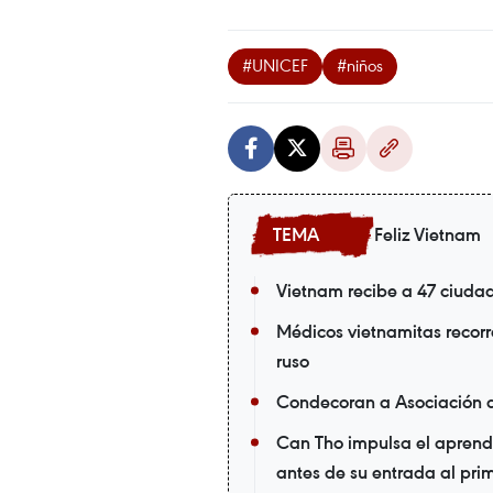
#UNICEF
#niños
Feliz Vietnam
Vietnam recibe a 47 ciuda
Médicos vietnamitas recorr
ruso
Condecoran a Asociación 
Can Tho impulsa el aprendi
antes de su entrada al pri