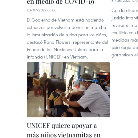
en medio de COVID-19
31/08/2022 12:
Con la dispos
20/07/2022 03:08
justicia infa
El Gobierno de Vietnam está haciendo
revisar el m
esfuerzos por volver a poner en marcha
conflicto con
la inmunización de rutina para los niños,
medidas más
destacó Rana Flowers, representante del
psicología d
Fondo de las Naciones Unidas para la
garanticen el 
Infancia (UNICEF) en Vietnam.
UNICEF quiere apoyar a
más niños vietnamitas en