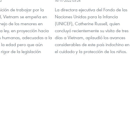
00
14/11/2022 03:24
ición de trabajar por la
La directora ejecutiva del Fondo de las
ntil, Vietnam se empeña en
Naciones Unidas para la Infancia
anejo de los menores en
(UNICEF), Catherine Russell, quien
 la ley, en proyección hacia
concluyó recientemente su visita de tres
 humanas, adecuadas a la
días a Vietnam, aplaudió los avances
e la edad pero que aún
considerables de este país indochino en
rigor de la legislación
el cuidado y la protección de los niños.