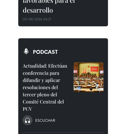
favorables para el
desarrollo
05/08/2026 04:31
PODCAST
Actualidad: Efectúan
conferencia para
difundir y aplicar
resoluciones del
tercer pleno del
Comité Central del
PCV
ESCUCHAR