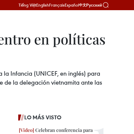
Tiếng Việt
English
Français
Español
Русский
中文
ntro en políticas
 la Infancia (UNICEF, en inglés) para
 de la delegación vietnamita ante las
LO MÁS VISTO
Celebran conferencia para