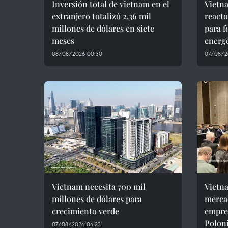
Inversión total de vietnam en el
Vietna
extranjero totalizó 2,36 mil
react
millones de dólares en siete
para f
meses
energ
08/08/2026 00:30
07/08/2
Vietnam necesita 700 mil
Vietn
millones de dólares para
mercad
crecimiento verde
empres
Polon
07/08/2026 04:23