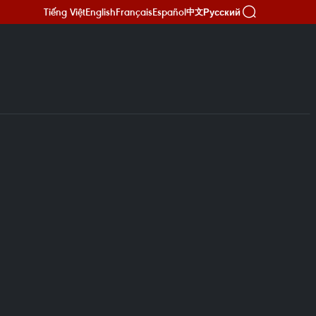
Tiếng Việt
English
Français
Español
Русский
中文