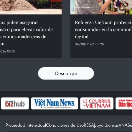
os piden asegurar
Refuerza Vietnam protecci
stro para elevar valor de
consumidor en la economí
taciones madereras de
digital
am
06/08/2026 03:28
026 05:03
Descargar
Propiedad Intelectual
Condiciones de Uso
RSS
Apoyo
Idiomas
VNA
Se