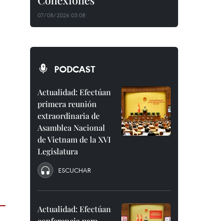
Conexiones"
07/08/2026 03:08
PODCAST
Actualidad: Efectúan
primera reunión
extraordinaria de
Asamblea Nacional
de Vietnam de la XVI
Legislatura
ESCUCHAR
Actualidad: Efectúan
conferencia para