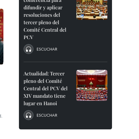
difundir y aplicar
resoluciones del
tercer pleno del
Comité Central del
PCV
ESCUCHAR
Actualidad: Tercer
pleno del Comité
Central del PCV del
XIV mandato tiene
lugar en Hanoi
ESCUCHAR
d.