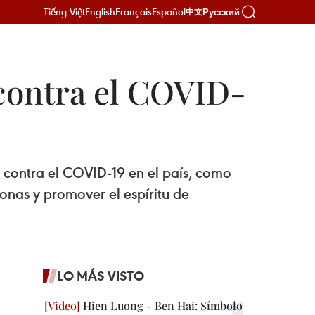
Tiếng Việt
English
Français
Español
Русский
中文
 contra el COVID-
s contra el COVID-19 en el país, como
onas y promover el espíritu de
LO MÁS VISTO
Hien Luong - Ben Hai: Símbolo