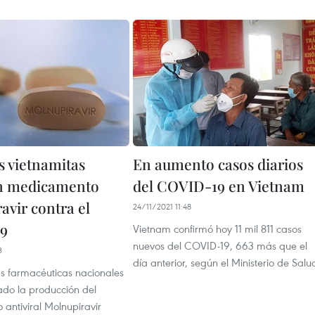
 vietnamitas
En aumento casos diarios
n medicamento
del COVID-19 en Vietnam
avir contra el
24/11/2021 11:48
9
Vietnam confirmó hoy 11 mil 811 casos
nuevos del COVID-19, 663 más que el
3
día anterior, según el Ministerio de Salu
s farmacéuticas nacionales
do la producción del
antiviral Molnupiravir