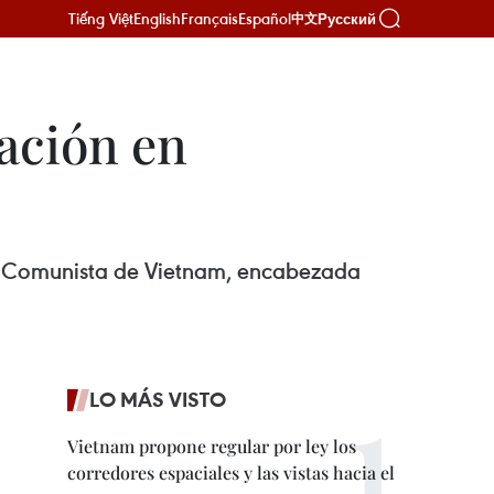
Tiếng Việt
English
Français
Español
Русский
中文
ación en
o Comunista de Vietnam, encabezada
LO MÁS VISTO
Vietnam propone regular por ley los
corredores espaciales y las vistas hacia el