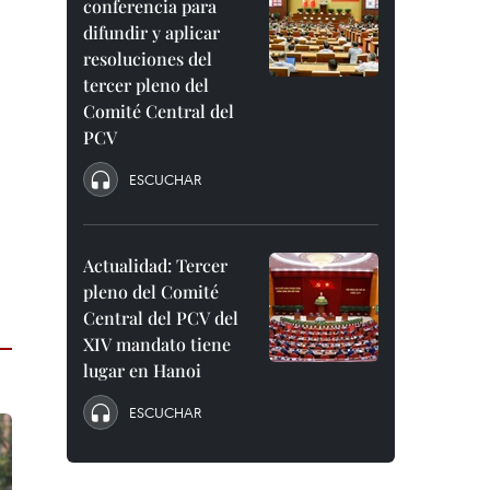
conferencia para
difundir y aplicar
resoluciones del
tercer pleno del
Comité Central del
PCV
ESCUCHAR
Actualidad: Tercer
pleno del Comité
Central del PCV del
XIV mandato tiene
lugar en Hanoi
ESCUCHAR