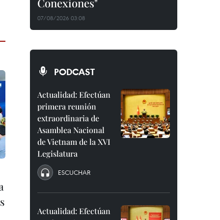
Conexiones"
07/08/2026 03:08
PODCAST
Actualidad: Efectúan
primera reunión
extraordinaria de
Asamblea Nacional
de Vietnam de la XVI
Legislatura
ESCUCHAR
a
s
Actualidad: Efectúan