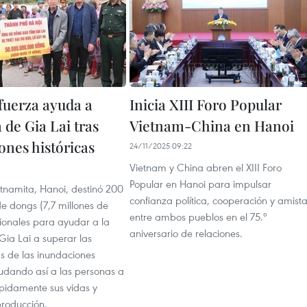
fuerza ayuda a
Inicia XIII Foro Popular
 de Gia Lai tras
Vietnam-China en Hanoi
ones históricas
24/11/2025 09:22
Vietnam y China abren el XIII Foro
1
Popular en Hanoi para impulsar
etnamita, Hanoi, destinó 200
confianza política, cooperación y amist
de dongs (7,7 millones de
entre ambos pueblos en el 75.º
cionales para ayudar a la
aniversario de relaciones.
Gia Lai a superar las
s de las inundaciones
yudando así a las personas a
ápidamente sus vidas y
producción.