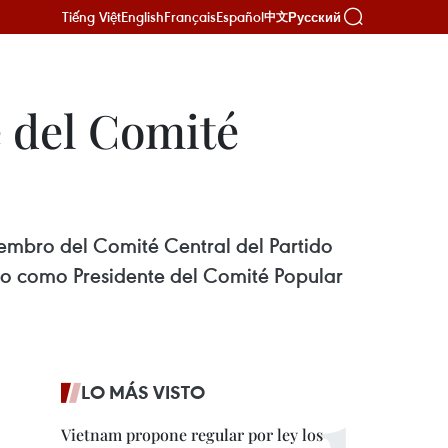
Tiếng Việt
English
Français
Español
Русский
中文
 del Comité
iembro del Comité Central del Partido
ido como Presidente del Comité Popular
LO MÁS VISTO
Vietnam propone regular por ley los