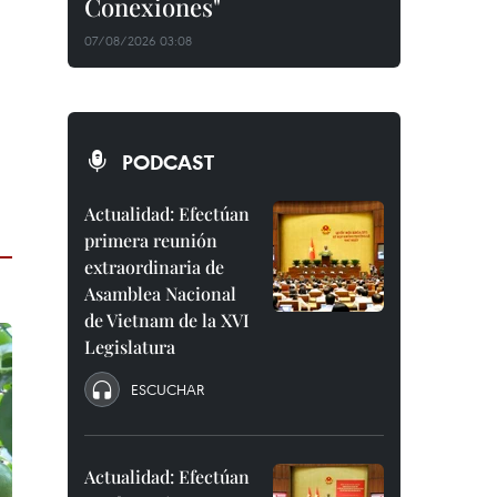
Conexiones"
07/08/2026 03:08
PODCAST
Actualidad: Efectúan
primera reunión
extraordinaria de
Asamblea Nacional
de Vietnam de la XVI
Legislatura
ESCUCHAR
Actualidad: Efectúan