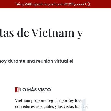
Tiếng Việt
English
Français
Español
Русский
中文
tas de Vietnam y
oy durante una reunión virtual el
LO MÁS VISTO
Vietnam propone regular por ley los
corredores espaciales y las vistas hacia el