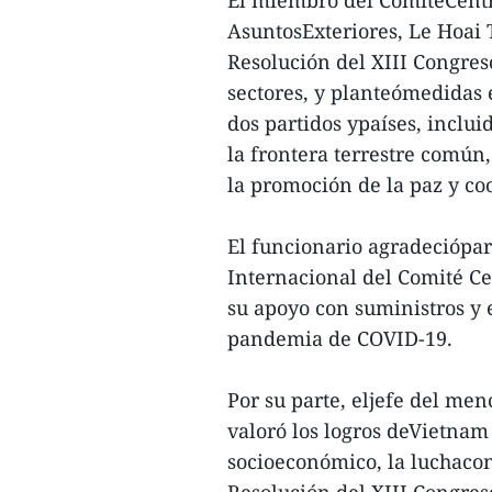
El miembro del ComitéCentr
AsuntosExteriores, Le Hoai
Resolución del XIII Congreso
sectores, y planteómedidas e
dos partidos ypaíses, inclu
la frontera terrestre común,
la promoción de la paz y co
El funcionario agradeciópa
Internacional del Comité Ce
su apoyo con suministros y 
pandemia de COVID-19.
Por su parte, eljefe del me
valoró los logros deVietnam 
socioeconómico, la luchacon