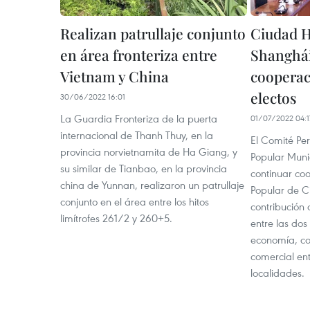
Realizan patrullaje conjunto
Ciudad H
en área fronteriza entre
Shanghái
Vietnam y China
cooperac
electos
30/06/2022 16:01
La Guardia Fronteriza de la puerta
01/07/2022 04:1
internacional de Thanh Thuy, en la
El Comité P
provincia norvietnamita de Ha Giang, y
Popular Muni
su similar de Tianbao, en la provincia
continuar co
china de Yunnan, realizaron un patrullaje
Popular de C
conjunto en el área entre los hitos
contribución 
limítrofes 261/2 y 260+5.
entre las dos
economía, co
comercial en
localidades.