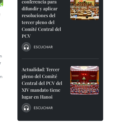
conferencia para
difundir y aplicar
e
resoluciones del
tercer pleno del
Comité Central del
PCV
ESCUCHAR
n
r
Actualidad: Tercer
pleno del Comité
am
Central del PCV del
XIV mandato tiene
lugar en Hanoi
ESCUCHAR