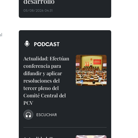
desarrollo
05/08/2026 04:31
el
PODCAST
Actualidad: Efectúan
conferencia para
difundir y aplicar
resoluciones del
tercer pleno del
Comité Central del
PCV
ESCUCHAR