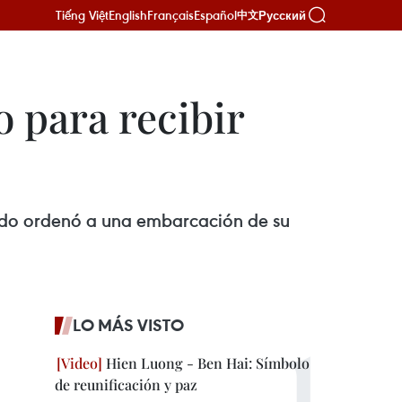
Tiếng Việt
English
Français
Español
Русский
中文
 para recibir
ndo ordenó a una embarcación de su
LO MÁS VISTO
Hien Luong - Ben Hai: Símbolo
de reunificación y paz