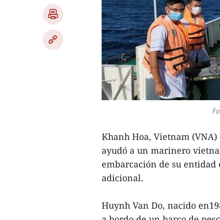
Fo
Khanh Hoa, Vietnam (VNA) -
ayudó a un marinero vietn
embarcación de su entidad q
adicional.
Huynh Van Do, nacido en1982
a bordo de un barco de pes