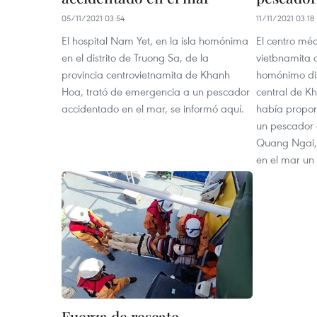
05/11/2021 03:54
11/11/2021 03:18
El hospital Nam Yet, en la isla homónima
El centro mé
en el distrito de Truong Sa, de la
vietbnamita 
provincia centrovietnamita de Khanh
homónimo dist
Hoa, trató de emergencia a un pescador
central de K
accidentado en el mar, se informó aquí.
había propor
un pescador d
Quang Ngai, 
en el mar un 
Fuerza de rescate