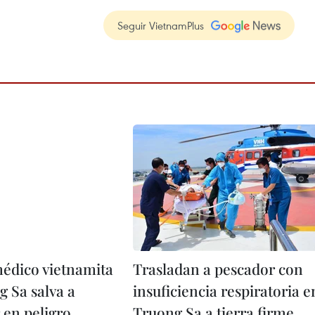
Seguir VietnamPlus
édico vietnamita
Trasladan a pescador con
g Sa salva a
insuficiencia respiratoria e
 en peligro
Truong Sa a tierra firme