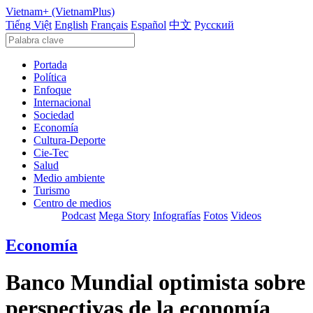
Vietnam+ (VietnamPlus)
Tiếng Việt
English
Français
Español
中文
Русский
Portada
Política
Enfoque
Internacional
Sociedad
Economía
Cultura-Deporte
Cie-Tec
Salud
Medio ambiente
Turismo
Centro de medios
Podcast
Mega Story
Infografías
Fotos
Videos
Economía
Banco Mundial optimista sobre
perspectivas de la economía