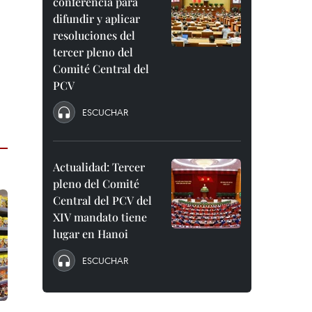
conferencia para
difundir y aplicar
resoluciones del
tercer pleno del
Comité Central del
PCV
ESCUCHAR
Actualidad: Tercer
pleno del Comité
Central del PCV del
XIV mandato tiene
lugar en Hanoi
ESCUCHAR