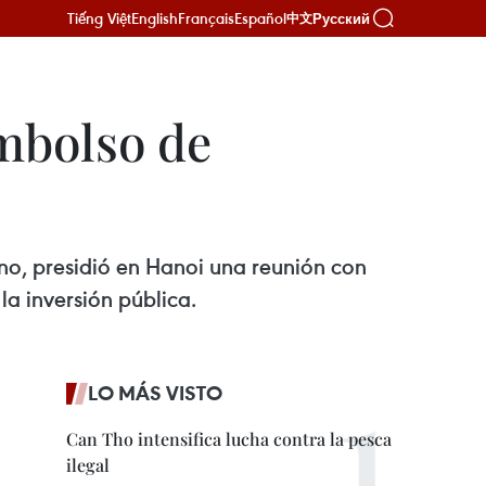
Tiếng Việt
English
Français
Español
Русский
中文
mbolso de
no, presidió en Hanoi una reunión con
la inversión pública.
LO MÁS VISTO
Can Tho intensifica lucha contra la pesca
ilegal