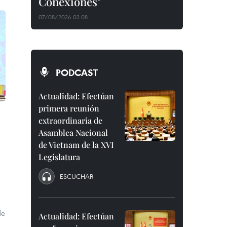
Conexiones"
07/08/2026 03:08
PODCAST
Actualidad: Efectúan
primera reunión
extraordinaria de
Asamblea Nacional
de Vietnam de la XVI
Legislatura
ESCUCHAR
de
Actualidad: Efectúan