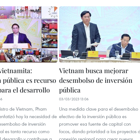
vietnamita:
Vietnam busca mejorar
 pública es recurso
desembolso de inversión
ara el desarrollo
pública
46
03/03/2023 13:06
nistro de Vietnam, Pham
Una medida clave para el desembolso
enfatizó hoy la necesidad de
efectivo de la inversión pública es
desembolso de inversión
promover esa fuente de capital con
ual es tanto recurso como
focos, dando prioridad a los proyectos 
 desarrollo y contribuye a
conexión regional para crear nuevos