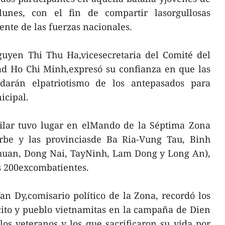
lunes, con el fin de compartir lasorgullosas
iente de las fuerzas nacionales.
Nguyen Thi Thu Ha,vicesecretaria del Comité del
ad Ho Chi Minh,expresó su confianza en que las
darán elpatriotismo de los antepasados para
icipal.
ilar tuvo lugar en elMando de la Séptima Zona
urbe y las provinciasde Ba Ria-Vung Tau, Binh
huan, Dong Nai, TayNinh, Lam Dong y Long An),
s 200excombatientes.
n Dy,comisario político de la Zona, recordó los
cito y pueblo vietnamitas en la campaña de Dien
los veteranos y los que sacrificaron su vida por