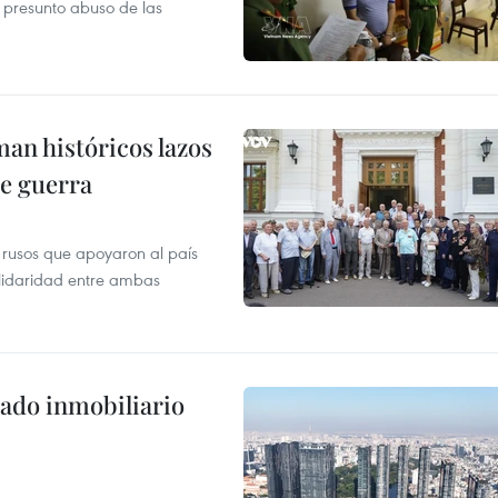
r presunto abuso de las
man históricos lazos
de guerra
 rusos que apoyaron al país
olidaridad entre ambas
ado inmobiliario