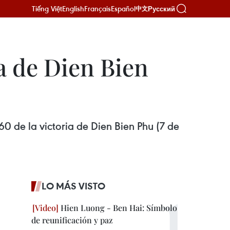
Tiếng Việt
English
Français
Español
Русский
中文
 de Dien Bien
 de la victoria de Dien Bien Phu (7 de
LO MÁS VISTO
Hien Luong - Ben Hai: Símbolo
de reunificación y paz