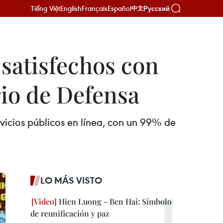
Tiếng Việt
English
Français
Español
Русский
中文
satisfechos con
rio de Defensa
ervicios públicos en línea, con un 99% de
LO MÁS VISTO
Hien Luong - Ben Hai: Símbolo
de reunificación y paz