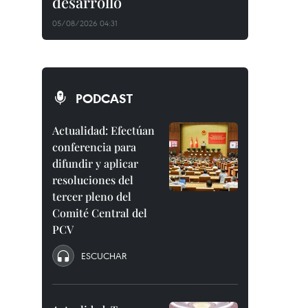
desarrollo
05/08/2026 04:31
PODCAST
Actualidad: Efectúan
conferencia para
difundir y aplicar
resoluciones del
tercer pleno del
Comité Central del
PCV
ESCUCHAR