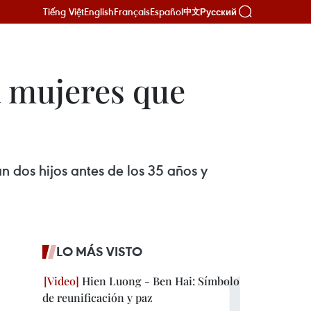
Tiếng Việt
English
Français
Español
Русский
中文
 mujeres que
 dos hijos antes de los 35 años y
LO MÁS VISTO
Hien Luong - Ben Hai: Símbolo
de reunificación y paz