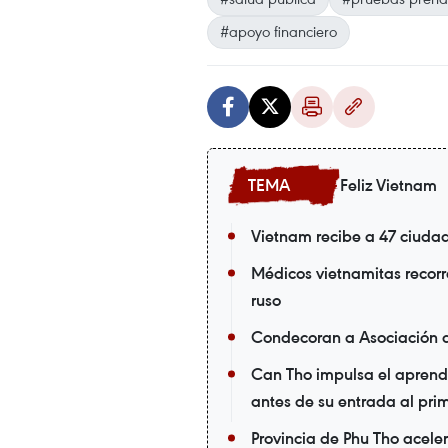
#apoyo financiero
Feliz Vietnam
Vietnam recibe a 47 ciuda
Médicos vietnamitas recorr
ruso
Condecoran a Asociación 
Can Tho impulsa el aprendi
antes de su entrada al pri
Provincia de Phu Tho acele