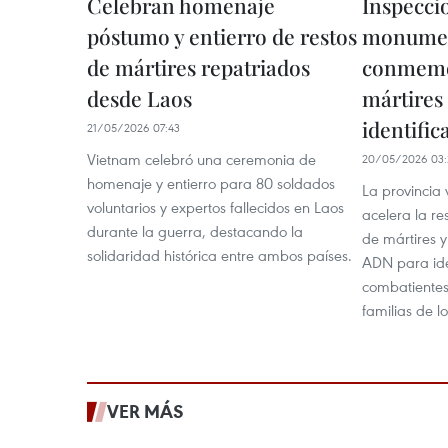
Celebran homenaje
Inspecci
póstumo y entierro de restos
monume
de mártires repatriados
conmemor
desde Laos
mártires 
identifi
21/05/2026 07:43
Vietnam celebró una ceremonia de
20/05/2026 03:
homenaje y entierro para 80 soldados
La provincia
voluntarios y expertos fallecidos en Laos
acelera la r
durante la guerra, destacando la
de mártires 
solidaridad histórica entre ambos países.
ADN para iden
combatientes
familias de l
VER MÁS