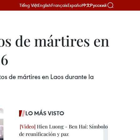
Tiếng Việt
English
Français
Español
Русский
中文
os de mártires en
26
tos de mártires en Laos durante la
LO MÁS VISTO
Hien Luong - Ben Hai: Símbolo
de reunificación y paz