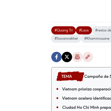
#Quang Tri
#Laos
#restos d
#Savannakhet
#Khammouane
Campaña de 5
Vietnam prioriza cooperac
Vietnam acelera identific
Ciudad Ho Chi Minh prepa