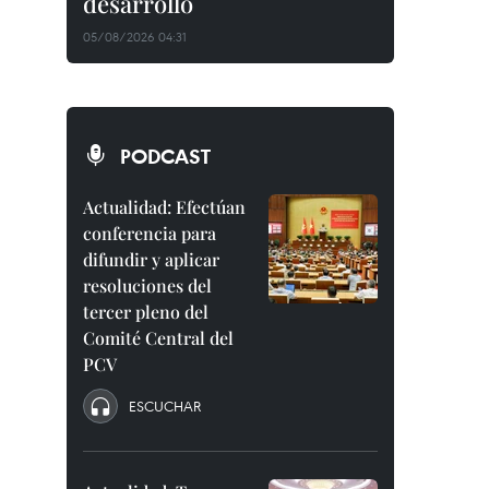
desarrollo
05/08/2026 04:31
PODCAST
Actualidad: Efectúan
conferencia para
difundir y aplicar
resoluciones del
tercer pleno del
Comité Central del
PCV
ESCUCHAR