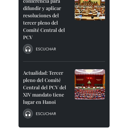
conferencia para
difundir y aplicar
resoluciones del
tercer pleno del
Comité Central del
PCV
ESCUCHAR
Actualidad: Tercer
pleno del Comité
Central del PCV del
XIV mandato tiene
lugar en Hanoi
ESCUCHAR