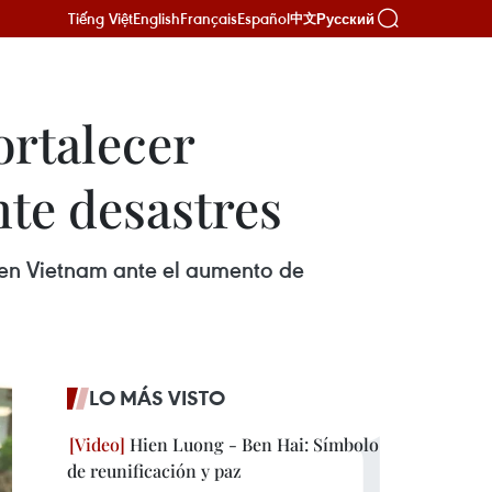
Tiếng Việt
English
Français
Español
Русский
中文
ortalecer
nte desastres
es en Vietnam ante el aumento de
LO MÁS VISTO
Hien Luong - Ben Hai: Símbolo
de reunificación y paz