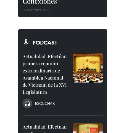
Conexiones"
07/08/2026 03:08
PODCAST
Actualidad: Efectúan
primera reunión
extraordinaria de
Asamblea Nacional
de Vietnam de la XVI
Legislatura
ESCUCHAR
Actualidad: Efectúan