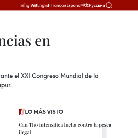
Tiếng Việt
English
Français
Español
Русский
中文
ncias en
urante el XXI Congreso Mundial de la
apur.
LO MÁS VISTO
Can Tho intensifica lucha contra la pesca
ilegal