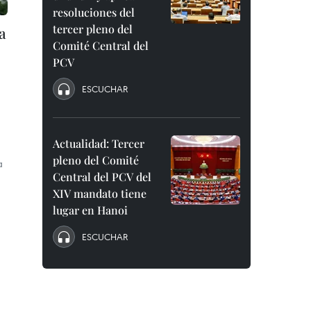
resoluciones del
tercer pleno del
a
Comité Central del
PCV
ESCUCHAR
Actualidad: Tercer
pleno del Comité
a
Central del PCV del
XIV mandato tiene
lugar en Hanoi
ESCUCHAR