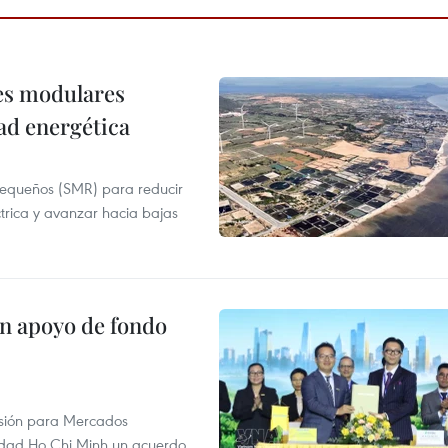
res modulares
ad energética
pequeños (SMR) para reducir
ctrica y avanzar hacia bajas
on apoyo de fondo
rsión para Mercados
udad Ho Chi Minh un acuerdo