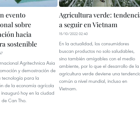
n evento
Agricultura verde: tendenci
ional sobre
a seguir en Vietnam
ción hacia
15/10/2022 02:40
ra sostenible
En la actualidad, los consumidores
buscan productos no solo saludables,
47
sino también amigables con el medio
ernacional Agritechnica Asia
ambiente, por lo que el desarrollo de la
romoción y demostración de
agricultura verde deviene una tendenci
la tecnología para la
común a nivel mundial, incluso en
ón de la economía agrícola
Vietnam.
e inauguró hoy en la ciudad
a de Can Tho.