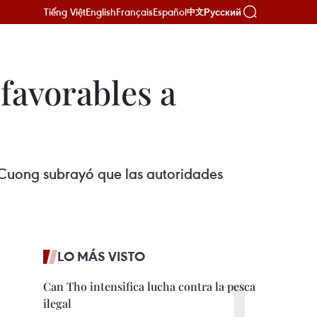
Tiếng Việt
English
Français
Español
Русский
中文
favorables a
 Cuong subrayó que las autoridades
LO MÁS VISTO
Can Tho intensifica lucha contra la pesca
ilegal