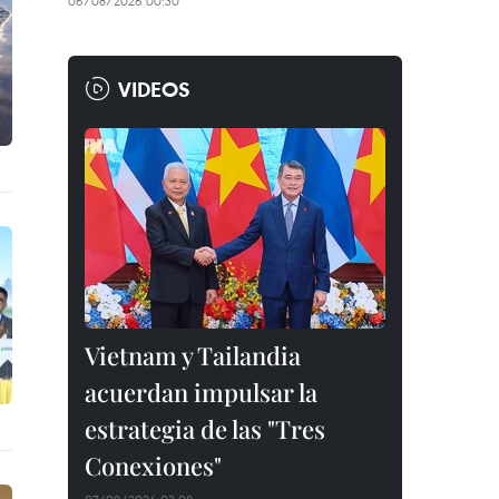
06/08/2026 00:30
VIDEOS
Vietnam y Tailandia
acuerdan impulsar la
estrategia de las "Tres
Conexiones"