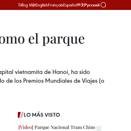
Tiếng Việt
English
Français
Español
Русский
中文
omo el parque
apital vietnamita de Hanoi, ha sido
ulo de los Premios Mundiales de Viajes (o
LO MÁS VISTO
Parque Nacional Tram Chim