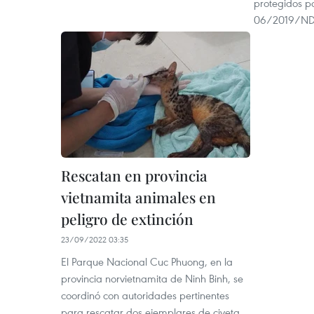
protegidos p
06/2019/ND-
Rescatan en provincia
vietnamita animales en
peligro de extinción
23/09/2022 03:35
El Parque Nacional Cuc Phuong, en la
provincia norvietnamita de Ninh Binh, se
coordinó con autoridades pertinentes
para rescatar dos ejemplares de civeta