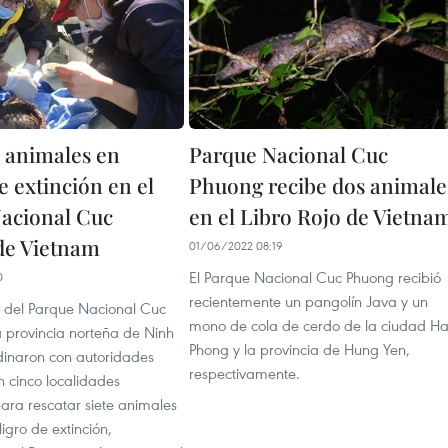
 animales en
Parque Nacional Cuc
e extinción en el
Phuong recibe dos animale
acional Cuc
en el Libro Rojo de Vietna
de Vietnam
01/06/2022 08:19
El Parque Nacional Cuc Phuong recibió
0
recientemente un pangolín Java y un
 del Parque Nacional Cuc
mono de cola de cerdo de la ciudad Ha
a provincia norteña de Ninh
Phong y la provincia de Hung Yen,
rdinaron con autoridades
respectivamente.
n cinco localidades
ara rescatar siete animales
ligro de extinción,