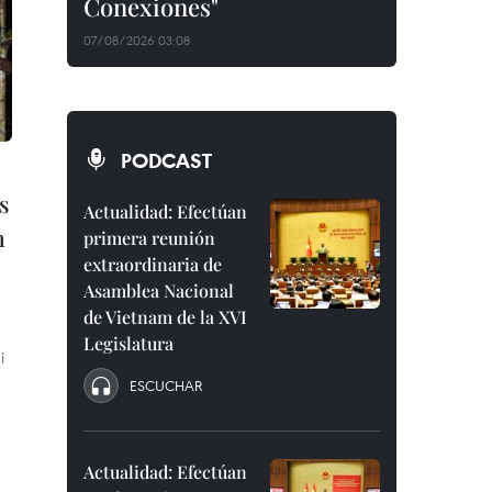
Conexiones"
07/08/2026 03:08
PODCAST
s
Actualidad: Efectúan
m
primera reunión
extraordinaria de
Asamblea Nacional
de Vietnam de la XVI
Legislatura
i
ESCUCHAR
Actualidad: Efectúan