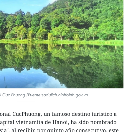
l Cuc Phuong (Fuente:sodulich.ninhbinh.gov.vn
onal CucPhuong, un famoso destino turístico a
 capital vietnamita de Hanoi, ha sido nombrado
a", al recibir, por quinto año consecutivo, este