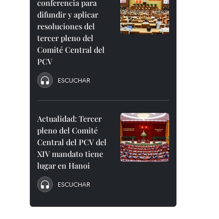
conferencia para
difundir y aplicar
resoluciones del
tercer pleno del
Comité Central del
PCV
ESCUCHAR
Actualidad: Tercer
pleno del Comité
Central del PCV del
XIV mandato tiene
lugar en Hanoi
ESCUCHAR