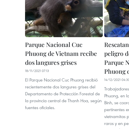
Parque Nacional Cuc
Rescatan
Phuong de Vietnam recibe
peligro d
dos langures grises
Parque N
Phuong 
18/11/2021 07:13
El Parque Nacional Cuc Phuong recibió
14/12/2021 04:3
recientemente dos langures grises del
Trabajadores
Departamento de Protección Forestal de
Phuong, en l
la provincia central de Thanh Hoa, según
Binh, se coo
fuentes oficiales.
pertinentes e
vietnamitas p
raros y en pe