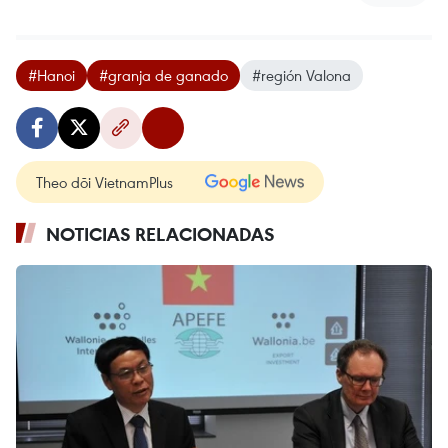
#Hanoi
#granja de ganado
#región Valona
Theo dõi VietnamPlus
NOTICIAS RELACIONADAS