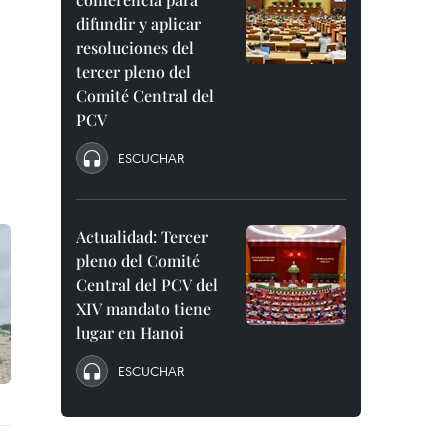
difundir y aplicar
resoluciones del
tercer pleno del
Comité Central del
PCV
ESCUCHAR
Actualidad: Tercer
pleno del Comité
Central del PCV del
XIV mandato tiene
lugar en Hanoi
ESCUCHAR