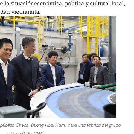
e la situacióneconómica, política y cultural local,
dad vietnamita.
pública Checa, Duong Hoai Nam, visita una fábrica del grupo
Elmich (Foto: VNA)