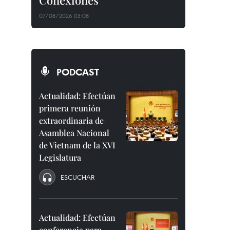
Conexiones"
07/08/2026 03:08
PODCAST
Actualidad: Efectúan
primera reunión
extraordinaria de
Asamblea Nacional
de Vietnam de la XVI
Legislatura
ESCUCHAR
Actualidad: Efectúan
conferencia para