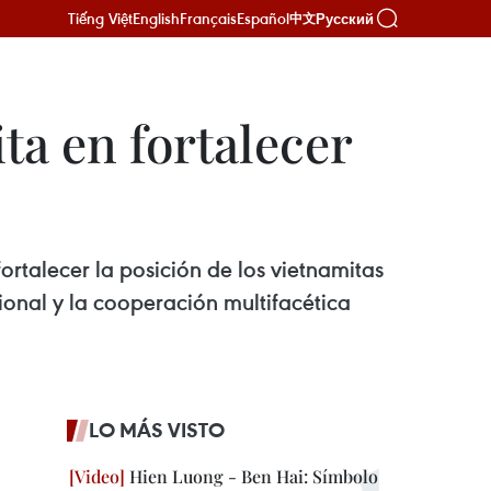
Tiếng Việt
English
Français
Español
Русский
中文
a en fortalecer
rtalecer la posición de los vietnamitas
nal y la cooperación multifacética
LO MÁS VISTO
Hien Luong - Ben Hai: Símbolo