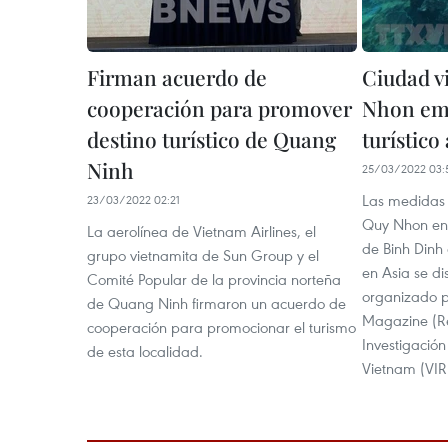
Firman acuerdo de
Ciudad v
cooperación para promover
Nhon em
destino turístico de Quang
turístico
Ninh
25/03/2022 03:
Las medidas 
23/03/2022 02:21
Quy Nhon en l
La aerolínea de Vietnam Airlines, el
de Binh Dinh e
grupo vietnamita de Sun Group y el
en Asia se dis
Comité Popular de la provincia norteña
organizado p
de Quang Ninh firmaron un acuerdo de
Magazine (Rea
cooperación para promocionar el turismo
Investigación
de esta localidad.
Vietnam (VIR