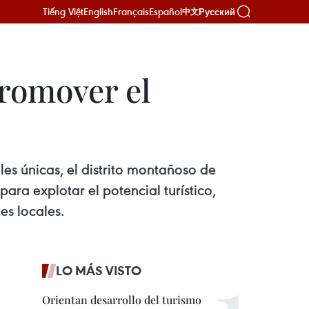
Tiếng Việt
English
Français
Español
Русский
中文
promover el
les únicas, el distrito montañoso de
ra explotar el potencial turístico,
es locales.
LO MÁS VISTO
Orientan desarrollo del turismo