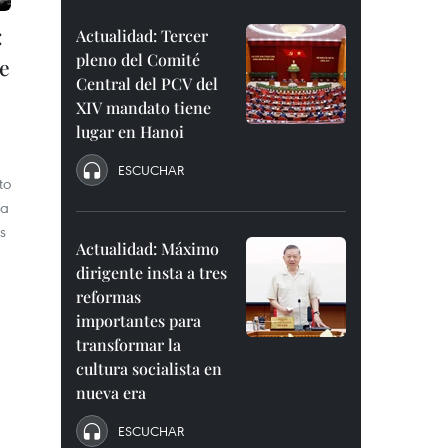
:
Actualidad: Tercer
pleno del Comité
de
Central del PCV del
XIV mandato tiene
lugar en Hanoi
ESCUCHAR
to
ta
s
Actualidad: Máximo
dirigente insta a tres
reformas
importantes para
transformar la
cultura socialista en
nueva era
ESCUCHAR