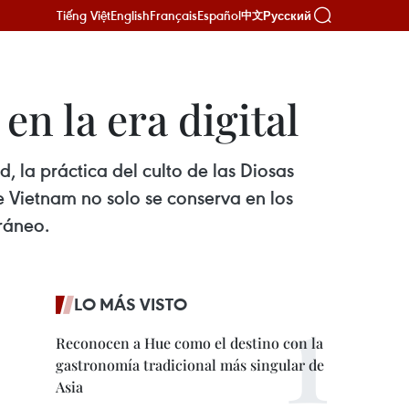
Tiếng Việt
English
Français
Español
Русский
中文
en la era digital
la práctica del culto de las Diosas
de Vietnam no solo se conserva en los
ráneo.
LO MÁS VISTO
Reconocen a Hue como el destino con la
gastronomía tradicional más singular de
Asia