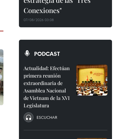
estrategia de las "Tres
Conexiones"
07/08/2026 03:08
PODCAST
Actualidad: Efectúan
primera reunión
extraordinaria de
Asamblea Nacional
de Vietnam de la XVI
Legislatura
ESCUCHAR