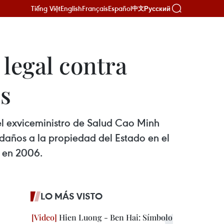
Tiếng Việt
English
Français
Español
Русский
中文
legal contra
es
el exviceministro de Salud Cao Minh
daños a la propiedad del Estado en el
o en 2006.
LO MÁS VISTO
Hien Luong - Ben Hai: Símbolo