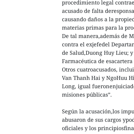
procedimiento legal contra
acusado de falta derespons
causando daños a la propied
materias primas para la pro
De tal manera,además de Mi
contra el exjefedel Departa
de Salud,Duong Huy Lieu; y
Farmacéutica de esacartera 
Otros cuatroacusados, incl
Van Thanh Hai y NgoHuu Hi
Long, igual fueronenjuiciad
misiones públicas”.
Según la acusación,los imp
abusaron de sus cargos ypod
oficiales y los principiosfi