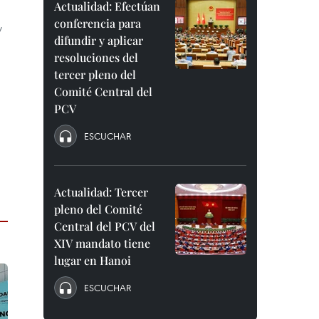
Actualidad: Efectúan
conferencia para
y
difundir y aplicar
resoluciones del
tercer pleno del
Comité Central del
PCV
ESCUCHAR
Actualidad: Tercer
pleno del Comité
Central del PCV del
XIV mandato tiene
lugar en Hanoi
ESCUCHAR