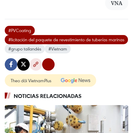
VNA
#PVCoating
#licitación del paquete de revestimiento de tuberías marinas
#grupo tailandés
#Vietnam
Theo dõi VietnamPlus
NOTICIAS RELACIONADAS