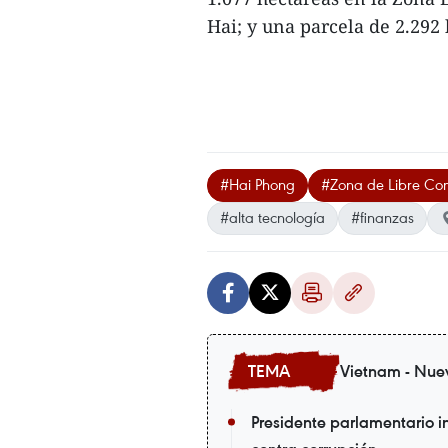
Hai; y una parcela de 2.292 
#Hai Phong
#Zona de Libre Co
#alta tecnología
#finanzas
Vietnam - Nue
Presidente parlamentario in