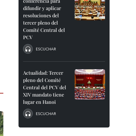
conferencia para
difundir y aplicar
resoluciones del
tercer pleno del
Comité Central del
PCV
ESCUCHAR
Actualidad: Tercer
pleno del Comité
Central del PCV del
XIV mandato tiene
lugar en Hanoi
ESCUCHAR