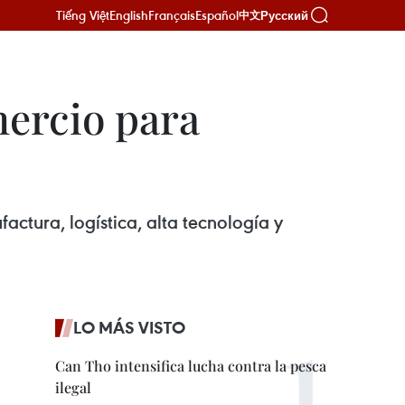
Tiếng Việt
English
Français
Español
Русский
中文
ercio para
ctura, logística, alta tecnología y
LO MÁS VISTO
Can Tho intensifica lucha contra la pesca
ilegal