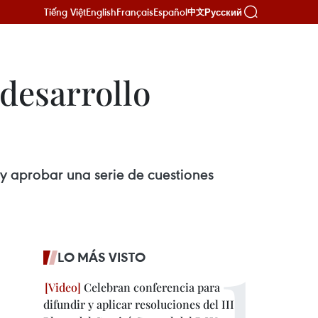
Tiếng Việt
English
Français
Español
Русский
中文
desarrollo
 y aprobar una serie de cuestiones
LO MÁS VISTO
Celebran conferencia para
difundir y aplicar resoluciones del III