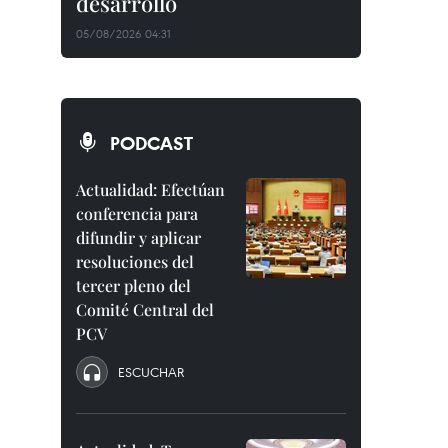
desarrollo
05/08/2026 04:31
PODCAST
Actualidad: Efectúan
conferencia para
difundir y aplicar
resoluciones del
tercer pleno del
Comité Central del
PCV
ESCUCHAR