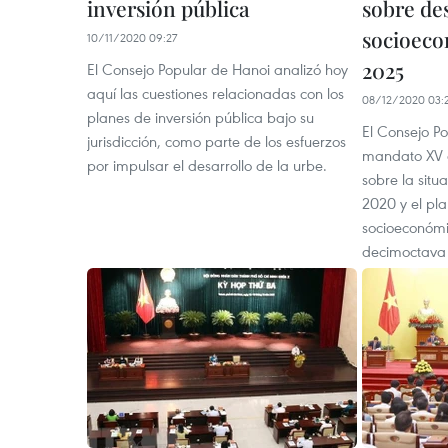
inversión pública
sobre de
socioeco
10/11/2020 09:27
2025
El Consejo Popular de Hanoi analizó hoy
aquí las cuestiones relacionadas con los
08/12/2020 03:
planes de inversión pública bajo su
El Consejo P
jurisdicción, como parte de los esfuerzos
mandato XV 
por impulsar el desarrollo de la urbe.
sobre la sit
2020 y el pla
socioeconómi
decimoctava 