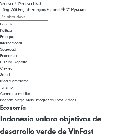
Vietnam+ (VietnamPlus)
Tiếng Việt
English
Français
Español
中文
Русский
Portada
Política
Enfoque
Internacional
Sociedad
Economía
Cultura-Deporte
Cie-Tec
Salud
Medio ambiente
Turismo
Centro de medios
Podcast
Mega Story
Infografías
Fotos
Videos
Economía
Indonesia valora objetivos de
desarrollo verde de VinFast