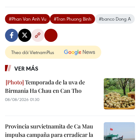
#Phan Van Anh Vu
#Tran Phuong Binh
#banco Dong A
Theo dõi VietnamPlus
VER MÁS
Temporada de la uva de
Birmania Ha Chau en Can Tho
08/08/2026 01:30
Provincia survietnamita de Ca Mau
impulsa campaña para erradicar la