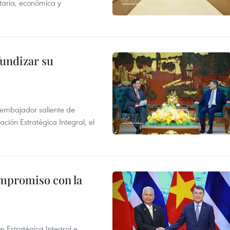
taria, económica y
fundizar su
l embajador saliente de
ción Estratégica Integral, el
ompromiso con la
n Estratégica Integral e