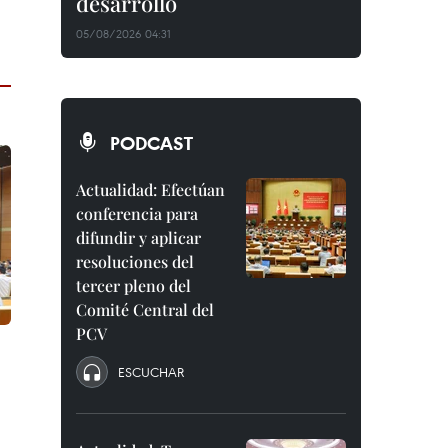
desarrollo
05/08/2026 04:31
PODCAST
Actualidad: Efectúan
conferencia para
difundir y aplicar
resoluciones del
tercer pleno del
Comité Central del
PCV
ESCUCHAR