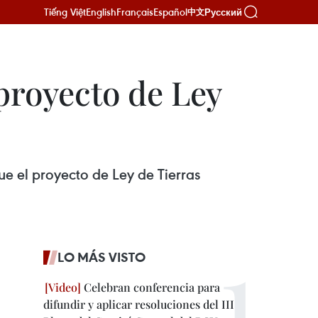
Tiếng Việt
English
Français
Español
Русский
中文
 proyecto de Ley
e el proyecto de Ley de Tierras
LO MÁS VISTO
Celebran conferencia para
difundir y aplicar resoluciones del III