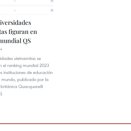
iversidades
tas figuran en
mundial QS
14
sidades vietnamitas se
en el ranking mundial 2023
s instituciones de educación
el mundo, publicado por la
 británica Quacquarelli
).