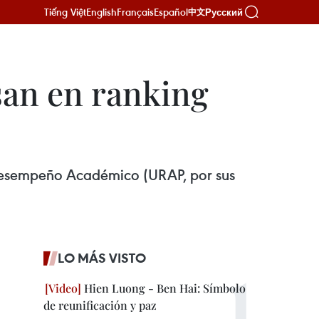
Tiếng Việt
English
Français
Español
Русский
中文
san en ranking
r Desempeño Académico (URAP, por sus
LO MÁS VISTO
Hien Luong - Ben Hai: Símbolo
de reunificación y paz