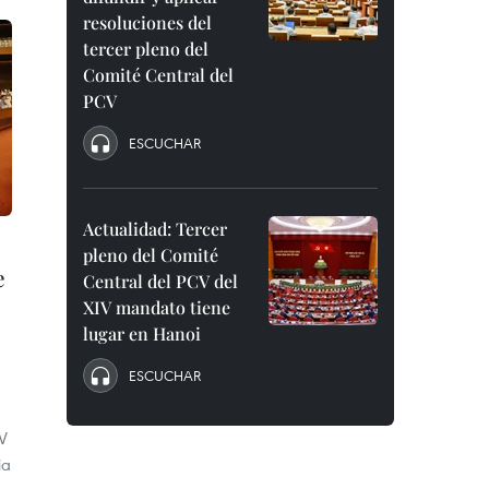
resoluciones del
tercer pleno del
Comité Central del
PCV
ESCUCHAR
Actualidad: Tercer
pleno del Comité
e
Central del PCV del
XIV mandato tiene
lugar en Hanoi
ESCUCHAR
V
ia