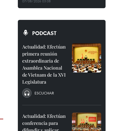
07/08/2026 03:08
PODCAST
Actualidad: Efectúan
primera reunión
extraordinaria de
Asamblea Nacional
de Vietnam de la XVI
Legislatura
ESCUCHAR
Actualidad: Efectúan
conferencia para
difundir y aplicar