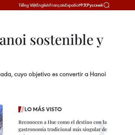
Tiếng Việt
English
Français
Español
Русский
中文
anoi sostenible y
da, cuyo objetivo es convertir a Hanoi
LO MÁS VISTO
Reconocen a Hue como el destino con la
gastronomía tradicional más singular de