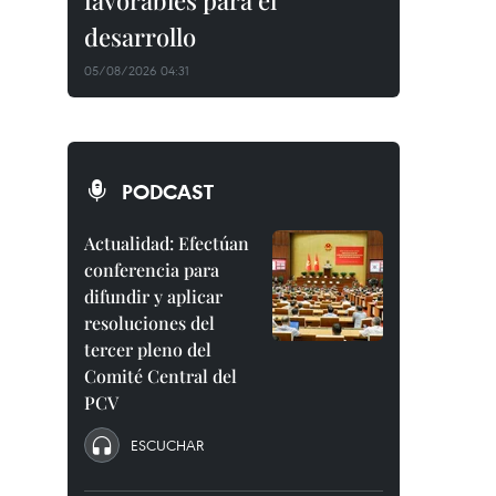
favorables para el
desarrollo
05/08/2026 04:31
PODCAST
Actualidad: Efectúan
conferencia para
difundir y aplicar
resoluciones del
tercer pleno del
Comité Central del
PCV
ESCUCHAR