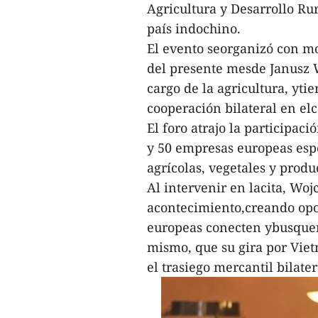
Agricultura y Desarrollo Ru
país indochino.
El evento seorganizó con mot
del presente mesde Janusz 
cargo de la agricultura, yt
cooperación bilateral en el
El foro atrajo la participac
y 50 empresas europeas espe
agrícolas, vegetales y produ
Al intervenir en lacita, Woj
acontecimiento,creando opo
europeas conecten ybusquen 
mismo, que su gira por Vie
el trasiego mercantil bilater