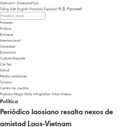
Vietnam+ (VietnamPlus)
Tiếng Việt
English
Français
Español
中文
Русский
Portada
Política
Enfoque
Internacional
Sociedad
Economía
Cultura-Deporte
Cie-Tec
Salud
Medio ambiente
Turismo
Centro de medios
Podcast
Mega Story
Infografías
Fotos
Videos
Política
Periódico laosiano resalta nexos de
amistad Laos-Vietnam