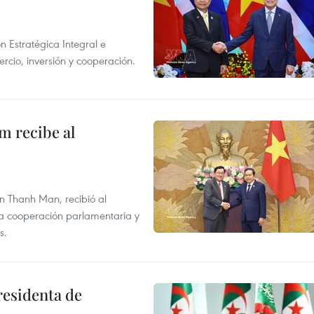
n Estratégica Integral e
rcio, inversión y cooperación.
m recibe al
n Thanh Man, recibió al
la cooperación parlamentaria y
s.
residenta de