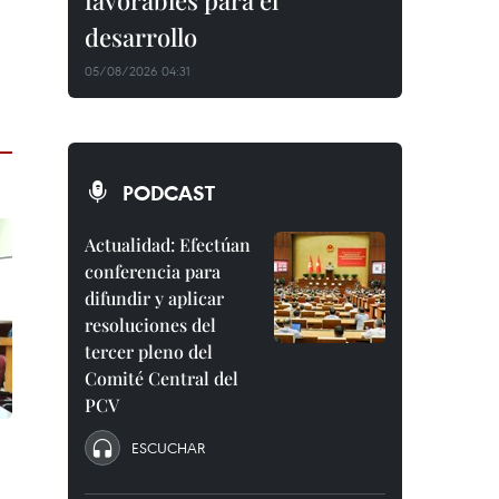
favorables para el
desarrollo
05/08/2026 04:31
PODCAST
Actualidad: Efectúan
conferencia para
difundir y aplicar
resoluciones del
tercer pleno del
Comité Central del
PCV
ESCUCHAR