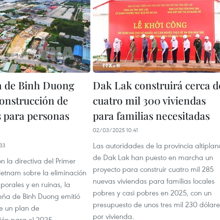
a de Binh Duong
Dak Lak construirá cerca d
construcción de
cuatro mil 300 viviendas
s para personas
para familias necesitadas
02/03/2025 10:41
Las autoridades de la provincia altiplan
33
de Dak Lak han puesto en marcha un
on la directiva del Primer
proyecto para construir cuatro mil 285
ietnam sobre la eliminación
nuevas viviendas para familias locales
orales y en ruinas, la
pobres y casi pobres en 2025, con un
reña de Binh Duong emitió
presupuesto de unos tres mil 230 dólare
e un plan de
por vivienda.
ón para el 2025.