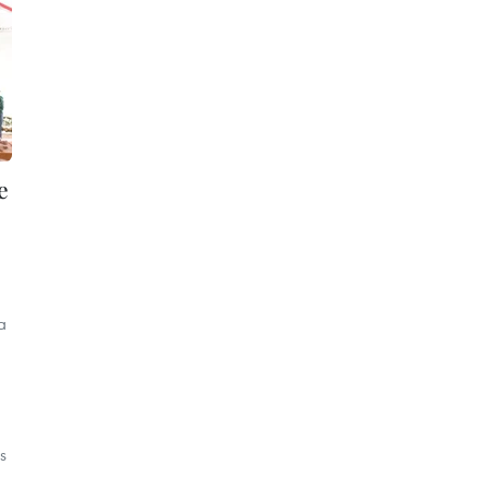
e
a
s