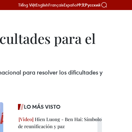
Tiếng Việt
English
Français
Español
Русский
中文
icultades para el
acional para resolver los dificultades y
LO MÁS VISTO
Hien Luong - Ben Hai: Símbolo
de reunificación y paz