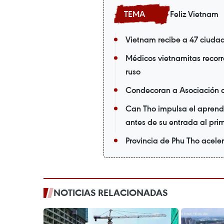
Feliz Vietnam
Vietnam recibe a 47 ciuda
Médicos vietnamitas recorr
ruso
Condecoran a Asociación 
Can Tho impulsa el aprendi
antes de su entrada al pri
Provincia de Phu Tho acele
NOTICIAS RELACIONADAS