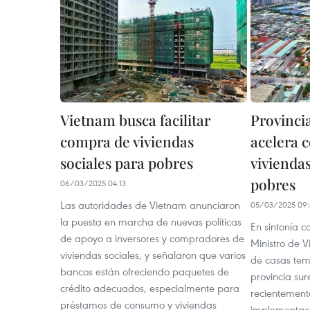
Vietnam busca facilitar
Provinci
compra de viviendas
acelera 
sociales para pobres
vivienda
pobres
06/03/2025 04:13
Las autoridades de Vietnam anunciaron
05/03/2025 09:
la puesta en marcha de nuevas políticas
En sintonía c
de apoyo a inversores y compradores de
Ministro de V
viviendas sociales, y señalaron que varios
de casas temp
bancos están ofreciendo paquetes de
provincia su
crédito adecuados, especialmente para
recientement
préstamos de consumo y viviendas
implementaci